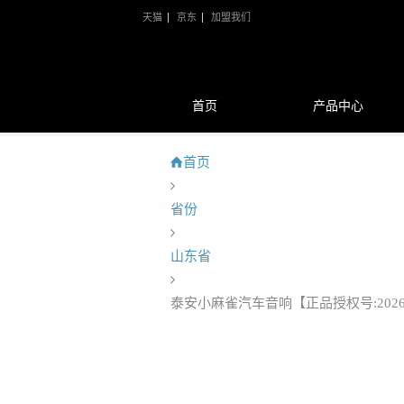
天猫
京东
加盟我们
首页
产品中心
首页
省份
山东省
泰安小麻雀汽车音响【正品授权号:20260