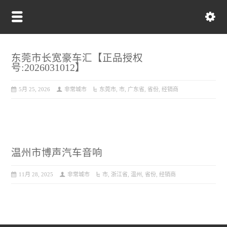
东莞市长宽豪车汇【正品授权
号:2026031012】
5月 25, 2026
非常城市
东莞市
,
市
,
广东省
,
省份
,
经销商
温州市博声汽车音响
11月 28, 2025
非常城市
市
,
浙江省
,
温州
,
省份
,
经销商