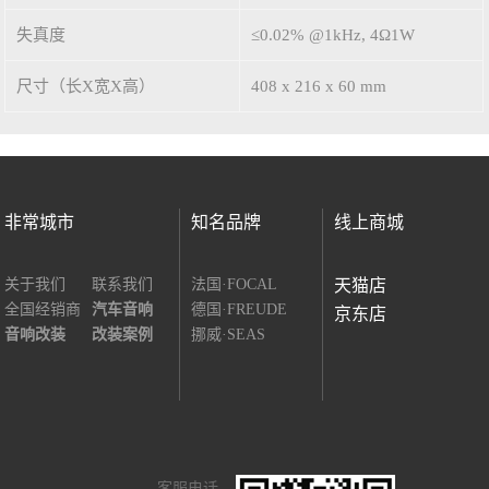
失真度
≤0.02% @1kHz, 4Ω1W
尺寸（长X宽X高）
408 x 216 x 60 mm
非常城市
知名品牌
线上商城
关于我们
联系我们
法国·FOCAL
天猫店
全国经销商
汽车音响
德国·FREUDE
京东店
音响改装
改装案例
挪威·SEAS
客服电话