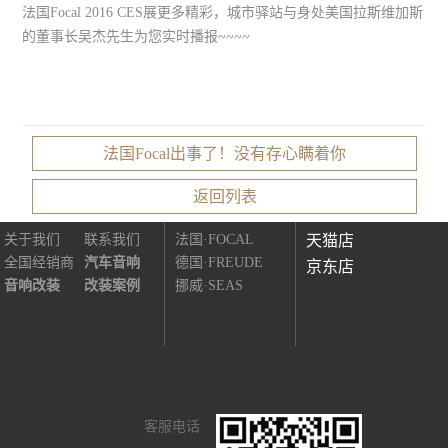
法国Focal 2016 CES展更多精彩，城市驿站与身处美国拉斯维加斯
的董事长吴杰先生为您实时播报~~~~
法国Focal出事了！没有存心瞒着你
非常城市
知名品牌
线上商城
返回列表
关于我们
联系我们
法国·FOCAL
天猫店
全国经销商
汽车音响
德国·FREUDE
京东店
音响改装
改装案例
挪威·SEAS
客服电话