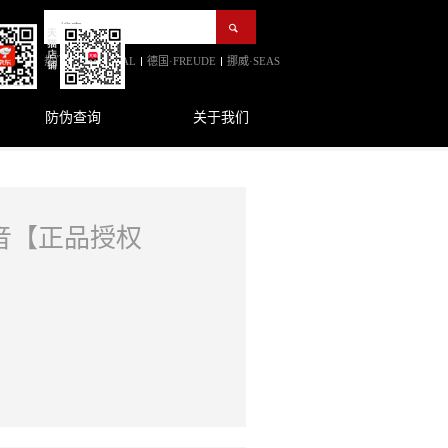
热门:
法国·FOCAL
德国·FREUDE
挪威·SEAS
防伪查询
关于我们
音【正品授权