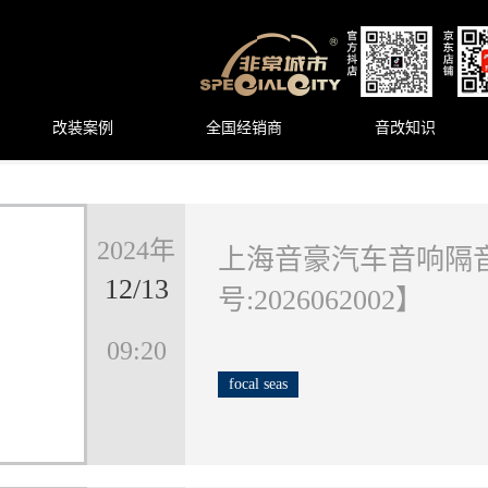
改装案例
全国经销商
音改知识
2024年
上海音豪汽车音响隔
12/13
号:2026062002】
09:20
focal
seas