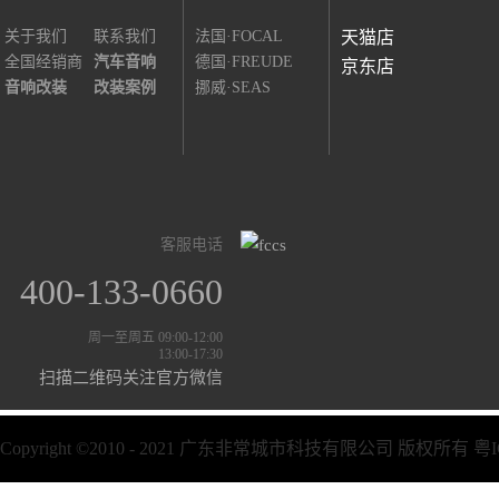
关于我们
联系我们
法国·FOCAL
天猫店
全国经销商
汽车音响
德国·FREUDE
京东店
音响改装
改装案例
挪威·SEAS
客服电话
400-133-0660
周一至周五 09:00-12:00
13:00-17:30
扫描二维码关注官方微信
Copyright ©2010 - 2021 广东非常城市科技有限公司 版权所有
粤I