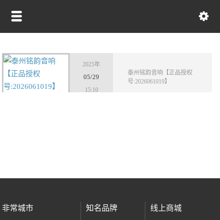
2025年
泰州铭韵音响【正品授权
05/29
号:2026061019】
15:10
focal
freude
非常城市
知名品牌
线上商城