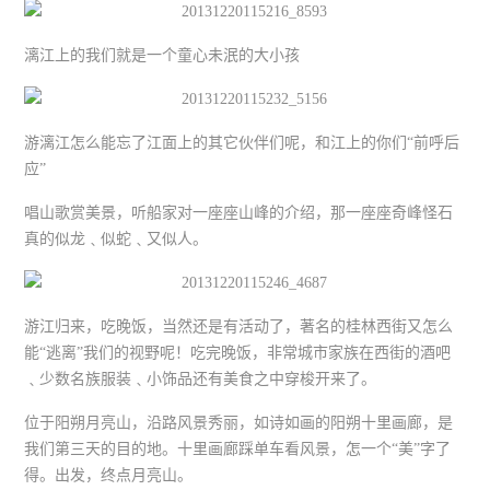
漓江上的我们就是一个童心未泯的大小孩
游漓江怎么能忘了江面上的其它伙伴们呢，和江上的你们“前呼后
应”
唱山歌赏美景，听船家对一座座山峰的介绍，那一座座奇峰怪石
真的似龙﹑似蛇﹑又似人。
游江归来，吃晚饭，当然还是有活动了，著名的桂林西街又怎么
能“逃离”我们的视野呢！吃完晚饭，非常城市家族在西街的酒吧
﹑少数名族服装﹑小饰品还有美食之中穿梭开来了。
位于阳朔月亮山，沿路风景秀丽，如诗如画的阳朔十里画廊，是
我们第三天的目的地。十里画廊踩单车看风景，怎一个“美”字了
得。出发，终点月亮山。