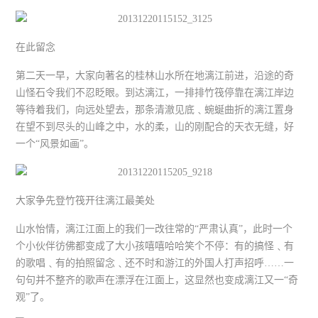
在此留念
第二天一早，大家向著名的桂林山水所在地漓江前进，沿途的奇
山怪石令我们不忍眨眼。到达漓江，一排排竹筏停靠在漓江岸边
等待着我们，向远处望去，那条清澈见底﹑蜿蜒曲折的漓江置身
在望不到尽头的山峰之中，水的柔，山的刚配合的天衣无缝，好
一个“风景如画”。
大家争先登竹筏开往漓江最美处
山水怡情，漓江江面上的我们一改往常的“严肃认真”，此时一个
个小伙伴彷佛都变成了大小孩嘻嘻哈哈笑个不停：有的搞怪﹑有
的歌唱﹑有的拍照留念﹑还不时和游江的外国人打声招呼……一
句句并不整齐的歌声在漂浮在江面上，这显然也变成漓江又一“奇
观”了。