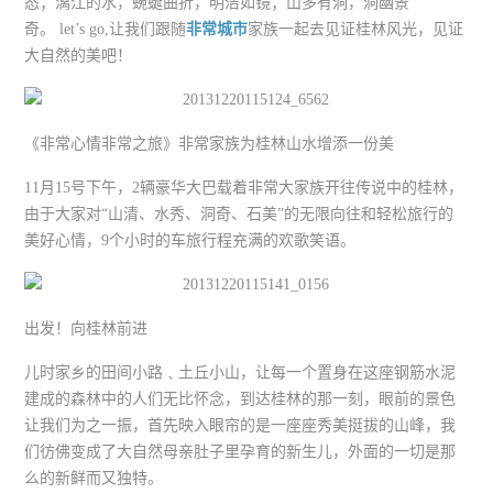
态；漓江的水，蜿蜒曲折，明洁如镜；山多有洞，洞幽景
奇。 let’s go,让我们跟随
非常城市
家族一起去见证桂林风光，见证
大自然的美吧！
《非常心情非常之旅》非常家族为桂林山水增添一份美
11月15号下午，2辆豪华大巴载着非常大家族开往传说中的桂林，
由于大家对“山清、水秀、洞奇、石美”的无限向往和轻松旅行的
美好心情，9个小时的车旅行程充满的欢歌笑语。
出发！向桂林前进
儿时家乡的田间小路﹑土丘小山，让每一个置身在这座钢筋水泥
建成的森林中的人们无比怀念，到达桂林的那一刻，眼前的景色
让我们为之一振，首先映入眼帘的是一座座秀美挺拔的山峰，我
们彷佛变成了大自然母亲肚子里孕育的新生儿，外面的一切是那
么的新鲜而又独特。