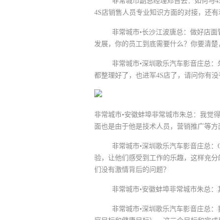
非常城市副总经理邓吉云：如何与4S店
4S店销售人员专业知识方面的对接，还
非常城市•长沙江波唐总：做好店面管
发展，你的员工到底需要什么？你要清楚
非常城市•深圳歌乐汽车影音庄总：朱
都整理好了，也进军4S店了，请问你有
非常城市•安徽蚌埠非常城市朱总：我觉
面也是由于他是技术人员，营销推广等方
非常城市•深圳歌乐汽车影音庄总：O
验，让他们感受到工作的乐趣，这样充分
们没有激情背后的问题？
非常城市•安徽蚌埠非常城市朱总：其
非常城市•深圳歌乐汽车影音庄总：我