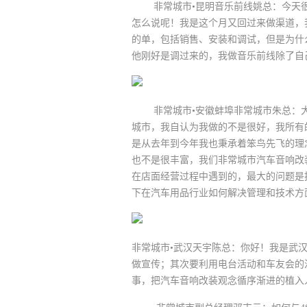
非常城市•昆明音乐前线姚总：今天很
怎么说呢！我是这个月又回过来做渠道，
的单，包括销售、安装和调试，但是为什
他刚好是调过来的，我做音乐前线除了自
非常城市•安徽蚌埠非常城市朱总：大家
城市，我自认为我做的不是很好，我所有
是从去年到今年我也秉承着笨鸟先飞的理
也不是很丰富，我们非常城市汽车音响改
在店面经营过程中遇到的，最大的问题是
下在汽车用品行业如何解决管理和技术方
非常城市•武汉天宇陈总：你好！我是武
做宣传；其次要利用电台活动和车友会的
事，把汽车音响改装观念循序渐进的植入