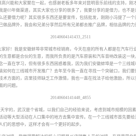
高兴能和大家聚在一起，也感谢老板多年来对昆明音乐前线的支持，刚才
我是03年做渠道，其实大家也分享的很多了，我要分享的是借力，也不是说
么还要借力呢？其实很多东西还是要宣传，包括批发，刚刚小冯提了一个
己做品牌外，我会和兄弟分享然后所有兄弟都去推广品牌，相信品牌的力
好！我是安徽蚌埠非常城市经销商，今天在座的所有人都是在汽车行业
的生意都是合伙的生意，而我所负责的是汽车原装和汽车音响改装这一块
念一直在学习，但有很多东西困惑着我，因为我们安徽蚌埠是一个三线城
装如何在三线城市开发推广？去年至今我一直在寻找一个突破口，我们要
技术方面的，店里技师缺乏工作激情，我也一直在找法子给他激励，所以
面的问题。
汉天宇的，武汉是个省城，以我们自己的经验来说，考虑到城市规模的因
活动等大型活动在人口集中的地方去集中宣传。在一个三线城市首先要给消
人们的思想中，这样才会有一个更好的起步。