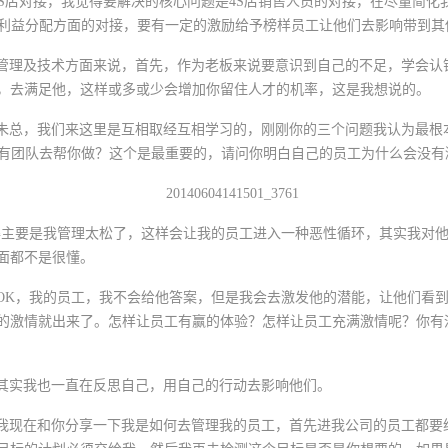
对接，我觉得要解决的核心问题是4S店销售人员的对接，在尽量简化
有利益分配方面的对接，要有一定的激励给予榜样员工让他们去影响带到
理及技术方面来说，首先，作为老板来说要意识到自己的不足，学会认
，去满足他，这样或多或少会增加你留住人才的机率，这是我想说的。
总，我们来这里是互相取经互相学习的，刚刚你的三个问题我认为最根
没有团队去帮你做？这个是最重要的，请问你明白自己的员工为什么会没有
得主要是我管理太松了，这样会让我的员工进入一种恶性循环，其实我对
面都不是很懂。
K，我的员工，我不会给他答案，但是我会去激发他的潜能，让他们看到
的激情就出来了。怎样让员工有赢的体验？怎样让员工充满激情呢？你有
实我也一直在反思自己，用自己的行动去影响他们。
现在和你分享一下我是如何去管理我的员工，首先进我公司的员工都要