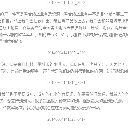
第一件事是整合线上业务及资源，整合线上业务并不是非常城市要进军
东上销售，马上我们会把欧迪臣、赫兹等产品放上去，我们会和非常城市所
望在线上销售、召集客户到全国各个地区去安装调试、升级、消费，提升全
商一起捆绑进军车厂。期待未来3—5年，我们所代理的产品或我们自己的
量到质的转变。
好，我是来自桂林非常城市的张洪波，我现在想向唐总学习，因为他叫江
打造、售前售后的服务，还有就是我们的改装案例如何在网上进行很好的
我们也不是很成功，成功的在座的有很多。如果要做好渠道，我最大的体
技术要支持到别人，很多货品很方便就拿的到，但是最大的区别是距离、
，单就容易来。我旁边的姚总在这方面可能感受更深一些。