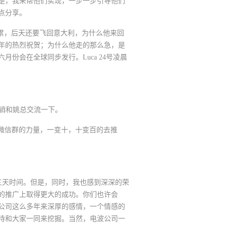
是，我来帮他们实现，一步一步引导他们
点分享。
很累，后天还要飞回意大利，为什么他来回
周年的热烈祝贺；为什么他走的那么急，是
会在全球同步发行。Luca 24号凌晨
销和姚总交流一下。
微信群的力量，一变十，十变百的去推
三天时间。但是，同时，我也感到深深的荣
的推广上取得更大的成功。你们也许会
公司这么多年来深厚的感情，一个情感的
待和大家一同来挖掘。当然，电波公司一