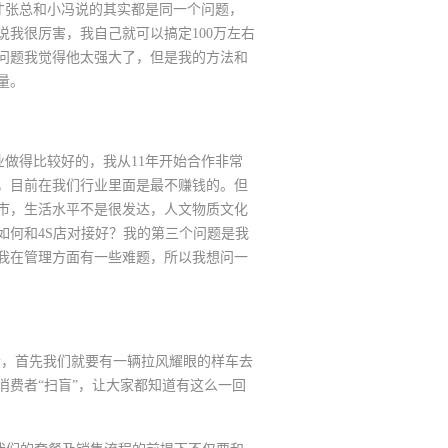
张总和小冯说的其实都是同一个问题，
我很厉害，我自己就可以搞定100万左右
问题我觉得他太强大了，但是我的方法和
量。
做得比较好的，我从11年开始合作非常
，目前在我们行业里面是最不赚钱的。但
市，生活水平不是很发达，人文物质文化
如何和4S店对接好？我的第三个问题是我
我在管理方面有一些难题，所以我想问一
素，首先我们就要有一辆拉风耀眼的样车去
费者“扫盲”，让大家都知道有这么一回