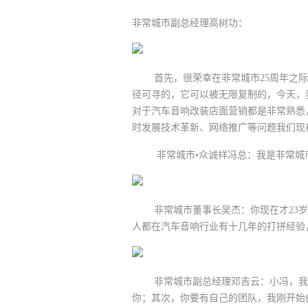
非常城市副总经理高树功：
首先，很荣幸在非常城市25周年之际，
径可寻的，它可以被无限复制的，今天，
对于汽车音响改装店面营销都是非常熟悉
时发展技术革新、网络推广等问题我们现
非常城市•众诚祥冯总：我是非常城市
非常城市董事长吴杰：你现在才23岁
人都在汽车音响行业有十几年的打拼经验
非常城市副总经理邓吉云：小冯，我以
你；其次，你要有自己的团队，我刚开始