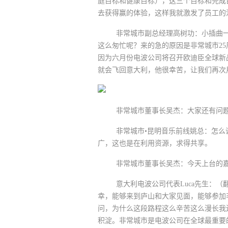
庭目标和健康目标），这三个目标和完成
去获得赢的体验，这样我就激发了员工的
非常城市副总经理高树功：小插曲一下，
这么匆忙呢？来的急的原因是非常城市2
因为六月份电波公司将召开欧迪臣全球新品
就会飞回意大利，他很幸苦，让我们再次用
非常城市董事长吴杰：大家还有问题继
非常城市•昆明音乐前线姚总：怎么说
广，这也是在利用资源，求得共享。
非常城市董事长吴杰：今天上台的嘉宾
意大利电波公司代表Luca先生：（翻
幸，能够来到庐山和大家见面，能够参加
问，为什么这段路程这么辛苦这么漫长我
积淀。非常城市是电波公司在全球最重要