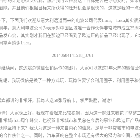
目标的计划必须交给我，然后我再去检测这个目标是否是你想要的，如果
潜能，并且他们根据目标来所获得的迁升机会是很快的，这就是我的一点
下面我们欢迎从意大利远道而来的电波公司代表Luca， Luca其实
5周年，意大利电波公司为表示对中国区域唯一合作伙伴非常城市成立25
发布会，其实刚才我们在那边已经看到了欧迪臣的新品已经出现了，它六月份
掌声感谢Luca。
续问，这边姚总微信营销运作的很好，大家可以就这2年火热的微信营
呢，我玩微信是换了一种方式玩，玩微信要学会利用圈子，利用圈子和
都讲的非常好，我每人送50张导航卡，掌声鼓励，谢谢！
译）大家晚上好，我现在看起来比较狼狈，因为这一趟过来我花了整整
非常城市25周年峰会，也祝贺非常城市和吴总在今后的事业和欧迪臣产品
还能坚持下来？我认为这是一种来自内心的信念，是基于非常城市和电波
的合作伙伴之一。同时，汽车音响在整个市场还有很大的潜力和空间，期