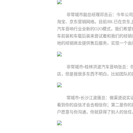
非常城市副总经理邓吉云：今年公司的
淘宝、京东营销网络。目前JBL已在京
汽车音响行业全新的O2O模式，我们希
车前装和车载后装来尝试着和我们的经销
地的经销商去提供售后服务，实现一个由
非常城市•桂林洪波汽车音响张总：你
店，但是我很多东西不明白，比如团队的
常城市•长沙江波唐总：做渠道说实话
看到你的自信才会去相信你；第二是你的
户愿意与你沟通，你就获得了别人的信任