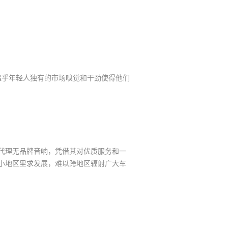
超乎年轻人独有的市场嗅觉和干劲使得他们
妇代理无品牌音响，凭借其对优质服务和一
小地区里求发展，难以跨地区辐射广大车