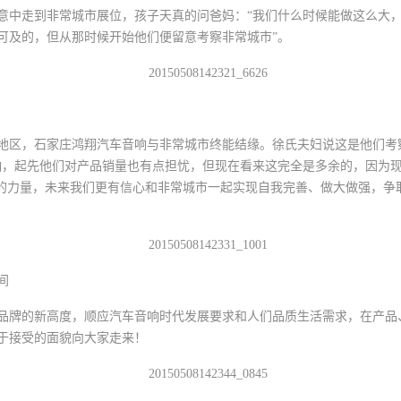
无意中走到非常城市展位，孩子天真的问爸妈：“我们什么时候能做这么大，
可及的，但从那时候开始他们便留意考察非常城市”。
家庄地区，石家庄鸿翔汽车音响与非常城市终能结缘。徐氏夫妇说这是他们
响，起先他们对产品销量也有点担忧，但现在看来这完全是多余的，因为
牌的力量，未来我们更有信心和非常城市一起实现自我完善、做大做强，争
间
品牌的新高度，顺应汽车音响时代发展要求和人们品质生活需求，在产品
于接受的面貌向大家走来！