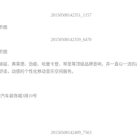
节图
节图
赫兹、弗莱德、劲能、哈曼卡登、琴圣等顶级品牌音响，并一直以一流的
舒适，动感的个性化移动音乐空间服务。
汽车装饰城3排10号